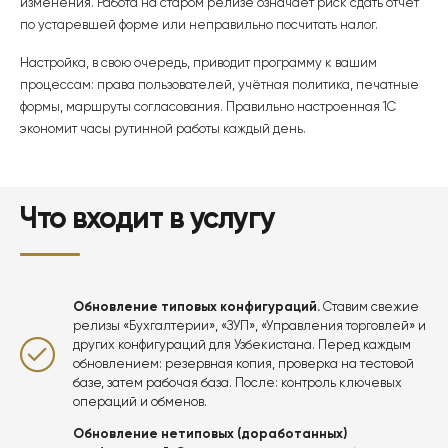
изменения. Работа на старом релизе означает риск сдать отчёт
по устаревшей форме или неправильно посчитать налог.
Настройка, в свою очередь, приводит программу к вашим
процессам: права пользователей, учётная политика, печатные
формы, маршруты согласования. Правильно настроенная 1С
экономит часы рутинной работы каждый день.
Что входит в услугу
Обновление типовых конфигураций.
Ставим свежие
релизы «Бухгалтерии»,
«ЗУП»
,
«Управления торговлей»
и
других конфигураций для Узбекистана. Перед каждым
обновлением: резервная копия, проверка на тестовой
базе, затем рабочая база. После: контроль ключевых
операций и обменов.
Обновление нетиповых (доработанных)